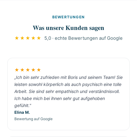
und tragen unauffällige Arbeitskleidung.
Grundsicherungsempfängern. Die Vermittlung
Nachbarn erfahren nichts über den Grund des
über Messie-System.de ist kostenlos.
BEWERTUNGEN
Einsatzes. Diskretion ist bei Messie-Situationen
Was unsere Kunden sagen
selbstverständlich, in Würzburg wie überall.
★★★★★
5,0 · echte Bewertungen auf Google
★★★★★
„Ich bin sehr zufrieden mit Boris und seinem Team! Sie
leisten sowohl körperlich als auch psychisch eine tolle
Arbeit. Sie sind sehr empathisch und verständnisvoll.
Ich habe mich bei ihnen sehr gut aufgehoben
gefühlt."
Elina M.
Bewertung auf Google