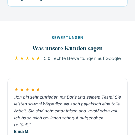
unverbindlich ein, je nach Zustand und Größe der
tätig wird, keine Verpflichtung, keine versteckten
Alle Partnerbetriebe von Messie-System.de
Wohnung. Das Sozialamt Regensburg prüft auf
Kosten. Die Vermittlung ist für Auftraggeber
fahren neutrale Fahrzeuge ohne Firmenaufschrift
Antrag Kostenübernahmen nach SGB XII bei
kostenlos.
und tragen unauffällige Arbeitskleidung.
Grundsicherungsempfängern. Die Vermittlung
Nachbarn erfahren nichts über den Grund des
über Messie-System.de ist kostenlos.
BEWERTUNGEN
Einsatzes. Diskretion ist bei Messie-Situationen
Was unsere Kunden sagen
selbstverständlich, in Regensburg wie überall.
★★★★★
5,0 · echte Bewertungen auf Google
★★★★★
„Ich bin sehr zufrieden mit Boris und seinem Team! Sie
leisten sowohl körperlich als auch psychisch eine tolle
Arbeit. Sie sind sehr empathisch und verständnisvoll.
Ich habe mich bei ihnen sehr gut aufgehoben
gefühlt."
Elina M.