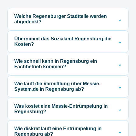
Welche Regensburger Stadtteile werden
⌄
abgedeckt?
Alle Stadtteile, von Reinhausen und Burgweinting
Übernimmt das Sozialamt Regensburg die
bis zur Altstadt.
⌄
Kosten?
Das Sozialamt Regensburg prüft Anträge nach
Wie schnell kann in Regensburg ein
SGB XII.
⌄
Fachbetrieb kommen?
In der Regel innerhalb von 24–48 Stunden.
Wie läuft die Vermittlung über Messie-
⌄
System.de in Regensburg ab?
Nach Ihrer kostenlosen Anfrage meldet sich
Was kostet eine Messie-Entrümpelung in
Messie-System.de innerhalb von 24 Stunden mit
⌄
Regensburg?
einer Einschätzung und dem passenden
Die Kosten hängen vom Umfang ab. Den genauen
Fachbetrieb für Ihre Situation in Regensburg. Sie
Wie diskret läuft eine Entrümpelung in
Preis schätzen wir vorab transparent und
entscheiden dann, ob und wann der Fachbetrieb
⌄
Regensburg ab?