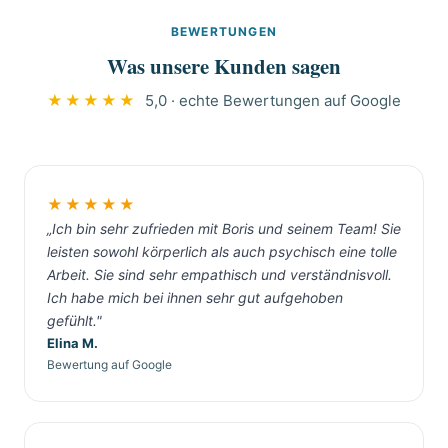
Nachbarn erfahren nichts über den Grund des
über Messie-System.de ist kostenlos.
BEWERTUNGEN
Einsatzes. Diskretion ist bei Messie-Situationen
Was unsere Kunden sagen
selbstverständlich, in Potsdam wie überall.
★★★★★
5,0 · echte Bewertungen auf Google
★★★★★
„Ich bin sehr zufrieden mit Boris und seinem Team! Sie
leisten sowohl körperlich als auch psychisch eine tolle
Arbeit. Sie sind sehr empathisch und verständnisvoll.
Ich habe mich bei ihnen sehr gut aufgehoben
gefühlt."
Elina M.
Bewertung auf Google