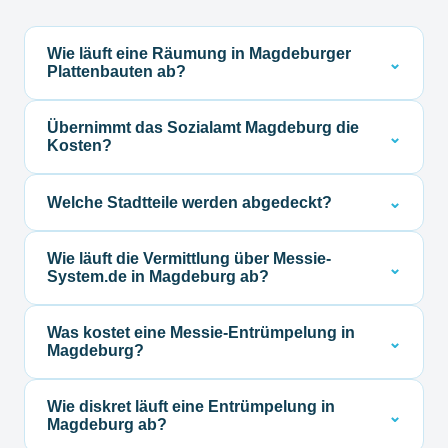
Wie läuft eine Räumung in Magdeburger
⌄
Plattenbauten ab?
Enge Aufzüge sind typisch, unsere Partner sind
Übernimmt das Sozialamt Magdeburg die
auf Handtransport eingestellt.
⌄
Kosten?
Das Sozialamt Magdeburg prüft Anträge nach
Welche Stadtteile werden abgedeckt?
⌄
SGB XII.
Alle Stadtteile, von Neu Olvenstedt bis zur
Wie läuft die Vermittlung über Messie-
Altstadt.
⌄
System.de in Magdeburg ab?
Nach Ihrer kostenlosen Anfrage meldet sich
Was kostet eine Messie-Entrümpelung in
Messie-System.de innerhalb von 24 Stunden mit
⌄
Magdeburg?
einer Einschätzung und dem passenden
Die Kosten hängen vom Umfang ab. Den genauen
Fachbetrieb für Ihre Situation in Magdeburg. Sie
Wie diskret läuft eine Entrümpelung in
Preis schätzen wir vorab transparent und
entscheiden dann, ob und wann der Fachbetrieb
⌄
Magdeburg ab?
unverbindlich ein, je nach Zustand und Größe der
tätig wird, keine Verpflichtung, keine versteckten