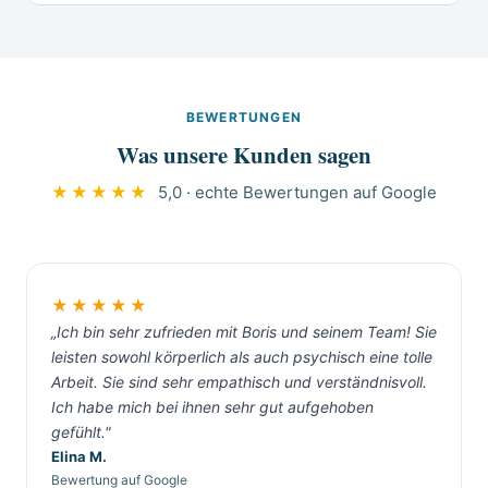
Alle Partnerbetriebe von Messie-System.de
Wohnung. Das Sozialamt Magdeburg prüft auf
Kosten. Die Vermittlung ist für Auftraggeber
fahren neutrale Fahrzeuge ohne Firmenaufschrift
Antrag Kostenübernahmen nach SGB XII bei
kostenlos.
und tragen unauffällige Arbeitskleidung.
Grundsicherungsempfängern. Die Vermittlung
Nachbarn erfahren nichts über den Grund des
über Messie-System.de ist kostenlos.
BEWERTUNGEN
Einsatzes. Diskretion ist bei Messie-Situationen
Was unsere Kunden sagen
selbstverständlich, in Magdeburg wie überall.
★★★★★
5,0 · echte Bewertungen auf Google
★★★★★
„Ich bin sehr zufrieden mit Boris und seinem Team! Sie
leisten sowohl körperlich als auch psychisch eine tolle
Arbeit. Sie sind sehr empathisch und verständnisvoll.
Ich habe mich bei ihnen sehr gut aufgehoben
gefühlt."
Elina M.
Bewertung auf Google