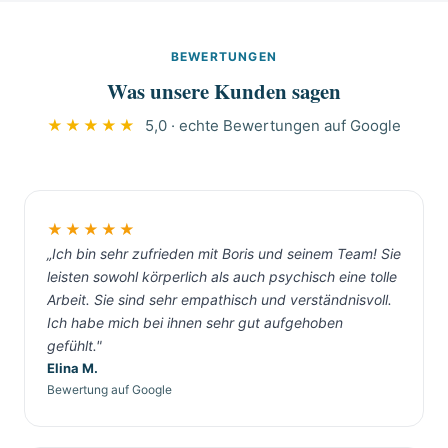
und tragen unauffällige Arbeitskleidung.
Grundsicherungsempfängern. Die Vermittlung
Nachbarn erfahren nichts über den Grund des
über Messie-System.de ist kostenlos.
BEWERTUNGEN
Einsatzes. Diskretion ist bei Messie-Situationen
Was unsere Kunden sagen
selbstverständlich, in Bottrop wie überall.
★★★★★
5,0 · echte Bewertungen auf Google
★★★★★
„Ich bin sehr zufrieden mit Boris und seinem Team! Sie
leisten sowohl körperlich als auch psychisch eine tolle
Arbeit. Sie sind sehr empathisch und verständnisvoll.
Ich habe mich bei ihnen sehr gut aufgehoben
gefühlt."
Elina M.
Bewertung auf Google