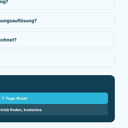
ung?
hnungsauflösung?
echnet?
7-Tage-Reset
trieb finden, kostenlos